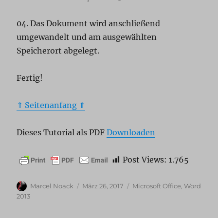
04. Das Dokument wird anschließend
umgewandelt und am ausgewählten
Speicherort abgelegt.
Fertig!
⇑ Seitenanfang ⇑
Dieses Tutorial als PDF
Downloaden
Post Views:
1.765
Autor
Veröffentlicht
Kategorien
Marcel Noack
März 26, 2017
Microsoft Office
,
Word
am
2013