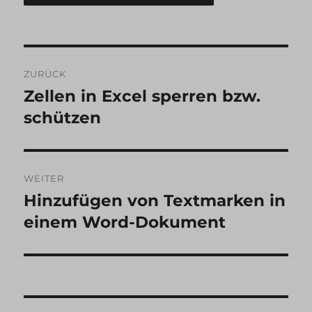
Beitragsnavigation
ZURÜCK
Zellen in Excel sperren bzw.
Vorheriger
Beitrag:
schützen
WEITER
Hinzufügen von Textmarken in
Nächster
Beitrag:
einem Word-Dokument