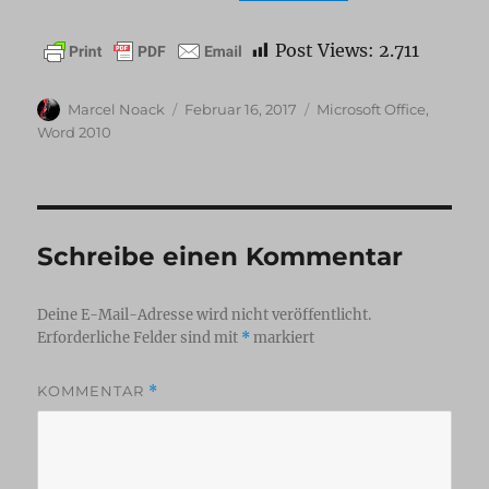
Post Views:
2.711
Autor
Veröffentlicht
Kategorien
Marcel Noack
Februar 16, 2017
Microsoft Office
,
am
Word 2010
Schreibe einen Kommentar
Deine E-Mail-Adresse wird nicht veröffentlicht.
Erforderliche Felder sind mit
*
markiert
KOMMENTAR
*