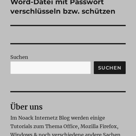
Word-Datei mit Passwort
Nächster
Beitrag:
verschlüsseln bzw. schützen
Suchen
SUCHEN
Über uns
Im Noack Internetz Blog werden einige
Tutorials zum Thema Office, Mozilla Firefox,
Windows & noch verschiedene andere Sachen